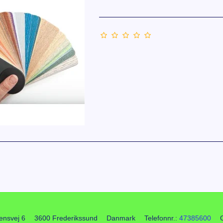
ensvej 6
3600 Frederikssund
Danmark
Telefonnr.
:
47385600