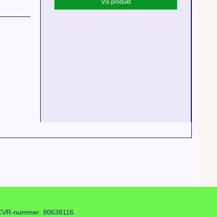
Vis produkt
CVR-nummer
:
80638116