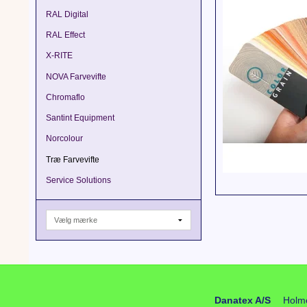
RAL Digital
RAL Effect
X-RITE
NOVA Farvevifte
Chromaflo
Santint Equipment
Norcolour
Træ Farvevifte
Service Solutions
Danatex A/S
Holm